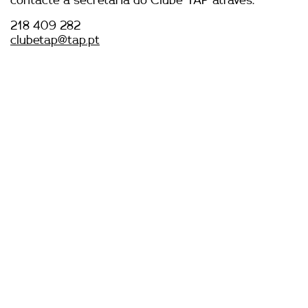
contacte a secretaria do Clube TAP através:
218 409 282
clubetap@tap.pt