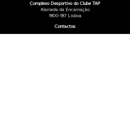
Complexo Desportivo do Clube TAP
Alameda da Encarnação
1800-187 Lisboa
Contactos
2ª a 6ª, das 09h00 às 17h30
96 794 10 50
96 794 11 67
clubetap@tap.pt
Todos os dias, das 09h00 às 23h00
96 794 18 81
96 794 20 51
211 652 719
complexo@clubetap.pt