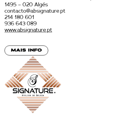
1495 – 020 Algés
contacto@absignature.pt
214 180 601
936 643 089
www.absignature.pt
MAIS INFO