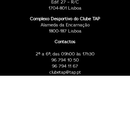
Edif. 27 – R/C
1704-801 Lisboa
Complexo Desportivo do Clube TAP
Alameda da Encarnação
1800-187 Lisboa
Contactos
2ª a 6ª, das 09h00 às 17h30
96 794 10 50
96 794 11 67
clubetap@tap.pt
Todos os dias, das 09h00 às 23h00
96 794 18 81
96 794 20 51
211 652 719
complexo@clubetap.pt