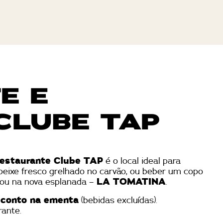
E E
CLUBE TAP
estaurante Clube TAP
é o local ideal para
 peixe fresco grelhado no carvão, ou beber um copo
e ou na nova esplanada –
LA TOMATINA
.
sconto na ementa
(bebidas excluídas).
rante.