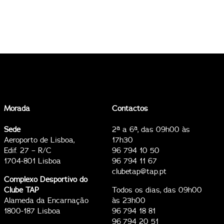
Morada
Contactos
Sede
2ª a 6ª, das 09h00 às
Aeroporto de Lisboa,
17h30
Edif. 27 – R/C
96 794 10 50
1704-801 Lisboa
96 794 11 67
clubetap@tap.pt
Complexo Desportivo do
Clube TAP
Todos os dias, das 09h00
Alameda da Encarnação
às 23h00
1800-187 Lisboa
96 794 18 81
96 794 20 51