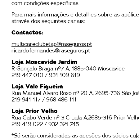
com condições específicas.
Para mais informações e detalhes sobre as apólice
através dos seguintes canais:
Contactos:
multicareclubetap@raseguros.pt
ricardo.fernandes@raseguros.pt
Loja Moscavide Jardim
R Gonçalo Braga nº7 A, 1885-040 Moscavide
219 447 010 / 931 109 619
Loja Vale Figueira
Rua Manuel Alvaro Roxo nº 20 A, 2695-736 São Jo
219 941 117 / 968 486 111
Loja Prior Velho
Rua Cabo Verde nº 3 C Loja A,2685-316 Prior Velh
219 419 022 / 932 321 745
*Só serão consideradas as adesões dos sócios cuj