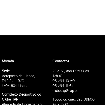
Morada
Contactos
Sede
2ª a 6ª, das 09h00 às
Aeroporto de Lisboa,
17h30
Edif. 27 – R/C
96 794 10 50
1704-801 Lisboa
96 794 11 67
clubetap@tap.pt
Complexo Desportivo do
Clube TAP
Todos os dias, das 09h00
Alameda da Encarnação
às 23h00