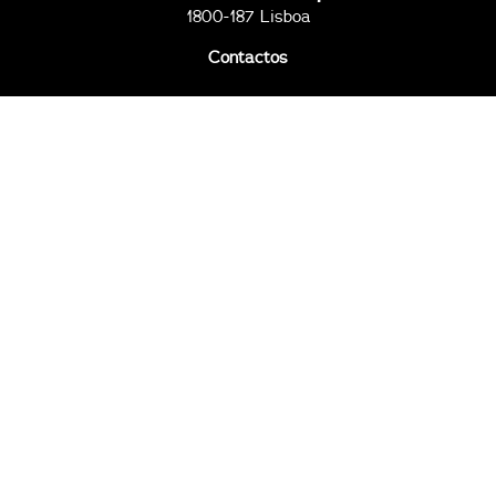
1800-187 Lisboa
Contactos
2ª a 6ª, das 09h00 às 17h30
96 794 10 50
96 794 11 67
clubetap@tap.pt
Todos os dias, das 09h00 às 23h00
96 794 18 81
96 794 20 51
211 652 719
complexo@clubetap.pt
© Clube Tap 2026
Política de privacidade
Proteção de Dados