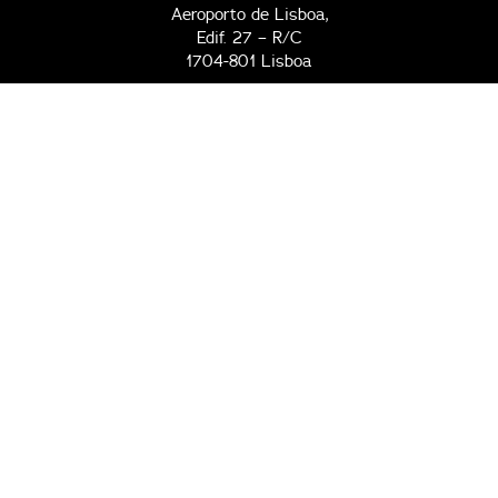
Aeroporto de Lisboa,
Edif. 27 – R/C
1704-801 Lisboa
Complexo Desportivo do Clube TAP
Alameda da Encarnação
1800-187 Lisboa
Contactos
2ª a 6ª, das 09h00 às 17h30
96 794 10 50
96 794 11 67
clubetap@tap.pt
Todos os dias, das 09h00 às 23h00
96 794 18 81
96 794 20 51
211 652 719
complexo@clubetap.pt