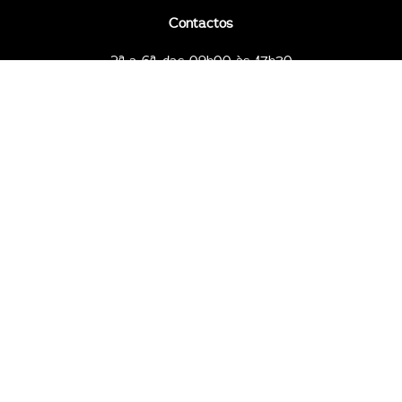
Contactos
2ª a 6ª, das 09h00 às 17h30
96 794 10 50
96 794 11 67
clubetap@tap.pt
Todos os dias, das 09h00 às 23h00
96 794 18 81
96 794 20 51
211 652 719
complexo@clubetap.pt
© Clube Tap 2026
Política de privacidade
Proteção de Dados