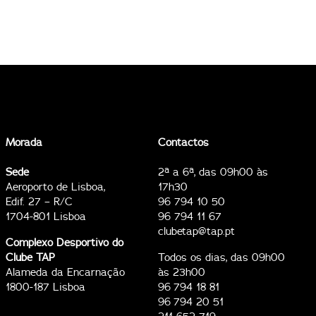
Morada
Contactos
Sede
2ª a 6ª, das 09h00 às
Aeroporto de Lisboa,
17h30
Edif. 27 – R/C
96 794 10 50
1704-801 Lisboa
96 794 11 67
clubetap@tap.pt
Complexo Desportivo do
Clube TAP
Todos os dias, das 09h00
Alameda da Encarnação
às 23h00
1800-187 Lisboa
96 794 18 81
96 794 20 51