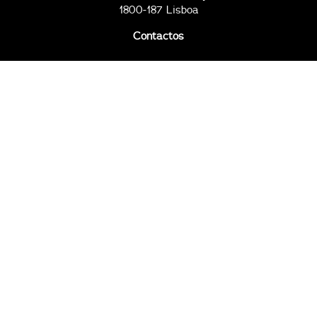
1800-187 Lisboa
Contactos
2ª a 6ª, das 09h00 às 17h30
96 794 10 50
96 794 11 67
clubetap@tap.pt
Todos os dias, das 09h00 às 23h00
96 794 18 81
96 794 20 51
211 652 719
complexo@clubetap.pt
© Clube Tap 2026
Política de privacidade
Proteção de Dados