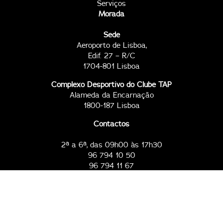
Serviços
Morada
Sede
Aeroporto de Lisboa,
Edif. 27 – R/C
1704-801 Lisboa
Complexo Desportivo do Clube TAP
Alameda da Encarnação
1800-187 Lisboa
Contactos
2ª a 6ª, das 09h00 às 17h30
96 794 10 50
96 794 11 67
clubetap@tap.pt
Todos os dias, das 09h00 às 23h00
96 794 18 81
96 794 20 51